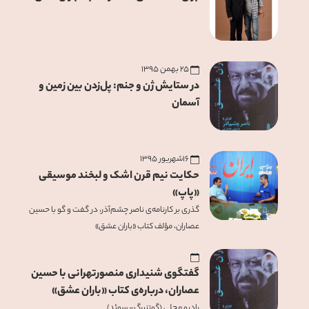
۲۵ بهمن ۱۳۹۵
در ستایش ژن و جنم: پل‌زدن بین زمین و
آسمان
۱۶‌شهریور ۱۳۹۵
حکایت نیم قرن اشک و لبخند موسیقی
«پاپ»
گذری بر کارنامه‌ی ناصر چشم‌آذر، در گفت و گو با حسین
عصاران، مؤلف کتاب «باران عشق»
گفتگوی شنیداری منصورتهرانی با حسین
عصاران، درباره‌ی کتاب «باران عشق»
رادیو محلی (گوتنبرگ- سوئد)