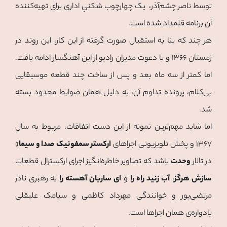
توسط ناصر چشم‌آذر، یک چهارچوب شکنیِ اداری برای تهیه‌کنند‌ه
آن برنامه قلمداد شده است.
هر چند که بنا به استقبال صورت گرفته از این کار، این روند در
زمستان ۱۳۶۶ و با دعوت مدیران رادیو از این آهنگساز ادامه یافت،
اما کمتر از سه ماه بعد و پس از ساخت چند قطعه موسیقایی
بی‌کلام، پرونده تداوم آن، به دلیل همان ضوابط محدود بسته
شد.
اما شاید مهم‌ترین نمونه از این دست اتفاقات، مربوط به سال
۱۳۶۷ و پخش تلویزیونی اجراهای
ارکستر سمفونیک
صدا و سیما
»
در تالار
وحدت
باشد که تصاویر خاطره‌انگیز اجرای ارکسترال قطعات
سازش هرگز
،
آب زنید راه را
و
ای ساربان آهسته را
به رهبری نادر
مرتضی‌پور و خوانندگی مهرداد کاظمی و سیامک علیقلی
یادواره‌ی همان اجراها است.