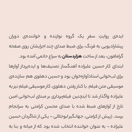
ایده‌ی روایتِ سفرِ یک گروه نوازنده و خواننده‌ی دوران
پیشارادیویی به فرنگ، برای ضبط صدای چند اجرایشان روی صفحه
گرامافون، بعد از ساخت
هزاردستان
به سراغ حاتمی آمده بود.
ابتدای کار حسین علیزاده آهنگساز تصنیف‌ها‌ و ایده‌پرداز آوازها
برای لب‌خوانی‌ استادآوازه‌خوان بود و حسین دهلوی هم سازنده‌ی
موسیقی متن فیلم. با کنار رفتن دهلوی، کار موسیقی فیلم نیز به
علیزاده واگذار شد تا اینچنین فیلم‌برداری بر مبنای لب‌خوانی امین
تارخ از آوازهای ضبط شده با صدای محسن کرامتی به سرانجام
برسد. (پیش از کرامتی، جهانگیر ابوجلالی – یکی از شاگردان حسین
علیزاده – به عنوان خواننده انتخاب شده بود که از میانه و بنا به