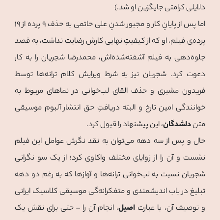
دلایلی کرامتی جایگزین او شد.)
اما پس از پایانِ کار و مجبور شدنِ علی حاتمی به حذف ۹ پرده از ۱۹
پرده‌ی فیلم، او که از کیفیتِ نهایی کارش رضایت نداشت، به قصد
جلوه‌دهی به فیلم آشفته‌شده‌اش، محمدرضا شجریان را به کار
دعوت کرد. شجریان نیز به شرط ویرایش کلام ترانه‌ها توسط
فریدون مشیری و حذف القای لب‌خوانی در نماهای مربوط به
خوانندگی امین تارخ و البته دریافتِ حق انتشار آلبوم موسیقی
متن
دلشدگان
، این پیشنهاد را قبول کرد.
حال و پس از سه دهه می‌توان به نقد نگرش عوامل این فیلم
نشست و آن را از زوایای مختلف واکاوی کرد؛ از یک سو نگرانی
شجریان نسبت به لب‌خوانی ترانه‌ها و آوازها که به رغم دو دهه
تبلیغ در باب اندیشمندی و متفکرانه‌گی موسیقی کلاسیک ایرانی
و توصیف آن، با عبارت
اصیل
، انجام آن را – حتی برای نقش یک