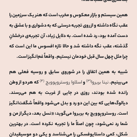
بت‌سازی‌های عقب‌مانده.
همین سیستم و بازار معکوس و مخرب است که هنر یک سرزمین را
عقب نگاه داشته و از روی تجربه درستی که به دشواری و با عشق به
دست آمده بود، رد شده است. به دلایل زیاد، آن تجربه‌ی درخشانِ
گذشته، عقب نگه‌ داشته شد و حالا تازه افسوس ما این است که
چرا مثل چهل سال قبل خودمان نیستیم. واقعاً غم‌انگیز است.
شبیه به همین اتفاق را در شوروی سابق و روسیه فعلی هم
(۴)
(۳)
می‌بینیم.
نینا بربروا
و
اسلاوا روستروپوویچ
که هر دو از وطن
رانده شده بودند، روزی در جایی از غربت به هم می‌رسند.
دیالوگ‌هایی که بین این دو رد و بدل می‌شود واقعاً شگفت‌انگیز
است. روستروپوویچ به بربروا می‌گوید:
«نسل بعد، دیگر از من و
شما رد نمی‌شود، چون اصلاً ما را تجربه نکرده است. در بهترین
شکل، کمی داستایوفسکی را می‌شناسد و یکی دو موسیقیدان